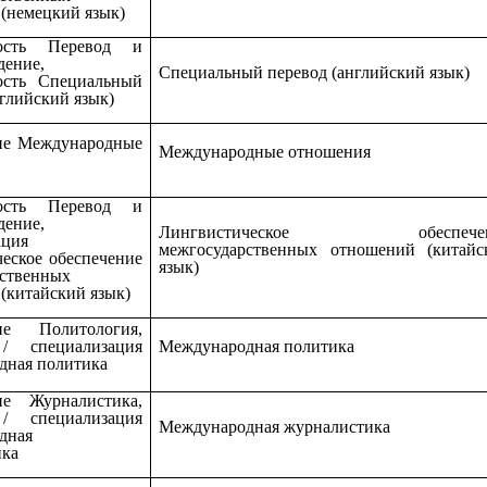
(немецкий язык)
ность Перевод и
дение,
Специальный перевод (английский язык)
ость Специальный
нглийский язык)
ие Международные
Международные отношения
ность Перевод и
дение,
Лингвистическое обеспечен
ация
межгосударственных отношений (китайс
еское обеспечение
язык)
рственных
(китайский язык)
ие Политология,
/ специализация
Международная политика
дная политика
ие Журналистика,
/ специализация
Международная журналистика
дная
ика