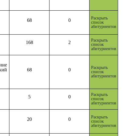
Раскрыть
68
0
список
абитуриентов
Раскрыть
168
2
список
абитуриентов
ие
Раскрыть
кий
68
0
список
абитуриентов
Раскрыть
5
0
список
абитуриентов
Раскрыть
20
0
список
абитуриентов