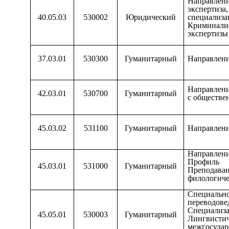
Направл
эксперти
40.05.03
530002
Юридический
специализа
Криминали
экспертизы
37.03.01
530300
Гуманитарный
Направлени
Направлени
42.03.01
530700
Гуманитарный
с обществе
45.03.02
531100
Гуманитарный
Направлени
Направле
Профиль 
45.03.01
531000
Гуманитарный
Преподава
филологич
Специаль
переводове
Специализ
45.05.01
530003
Гуманитарный
Лингвистич
межгосуда