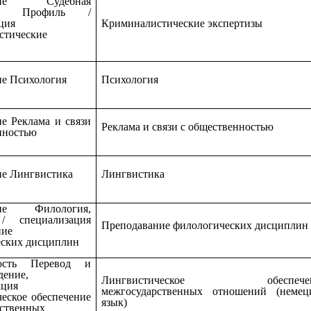
ение Судебная
за, Профиль /
ция
Криминалистические экспертизы
стические
е Психология
Психология
е Реклама и связи
Реклама и связи с общественностью
нностью
е Лингвистика
Лингвистика
ние Филология,
/ специализация
Преподавание филологических дисциплин
ние
еских дисциплин
ность Перевод и
дение,
Лингвистическое обеспечен
ация
межгосударственных отношений (немец
еское обеспечение
язык)
рственных