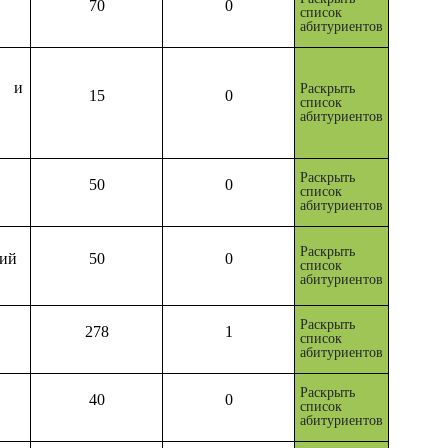
70
0
список
абитуриентов
а и
Раскрыть
15
0
список
абитуриентов
Раскрыть
50
0
список
абитуриентов
Раскрыть
ний
50
0
список
абитуриентов
Раскрыть
278
1
список
абитуриентов
Раскрыть
40
0
список
абитуриентов