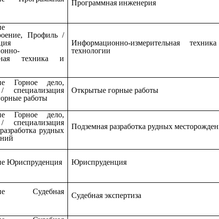
Программная инженерия
ие
роение, Профиль /
ция
Информационно-измерительная техник
онно-
технологии
льная техника и
ие Горное дело,
/ специализация
Открытые горные работы
орные работы
ие Горное дело,
/ специализация
Подземная разработка рудных месторожде
разработка рудных
ений
ие Юриспруденция
Юриспруденция
ение Судебная
Судебная экспертиза