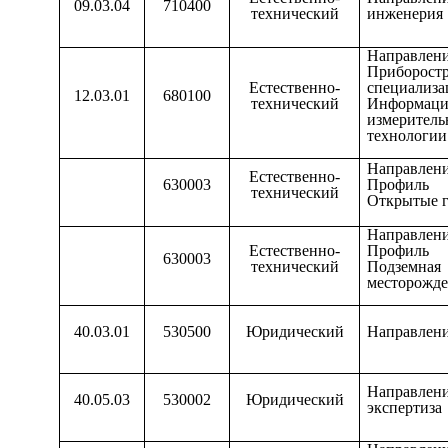
09.03.04
710400
технический
инженерия
Направлен
Приборост
Естественно-
специализа
12.03.01
680100
технический
Информаци
измерите
технологии
Направлен
Естественно-
630003
Профиль 
технический
Открытые г
Направлен
Естественно-
Профиль 
630003
технический
Подземная 
месторожд
40.03.01
530500
Юридический
Направлен
Направл
40.05.03
530002
Юридический
экспертиза