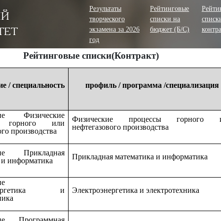
Результаты
Рейтинговые
Рейти
ИЙ
творческого
списки на
списк
ТЕТ
экзамена за 2026
бюджет (Б/С)
контра
год
Рейтинговые списки(Контракт)
е / специальность
профиль / программа /специализация
ние Физические
Физические процессы горного 
ы горного или
нефтегазового производства
ого производства
ние Прикладная
Прикладная математика и информатика
 и информатика
ие
энергетика и
Электроэнергетика и электротехника
ника
ние Программная