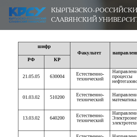
КЫРГЫЗСКО-РОССИЙСК
СЛАВЯНСКИЙ УНИВЕРСИ
шифр
Факультет
направлени
РФ
КР
Направле
Естественно-
21.05.05
630004
процесс
технический
нефтегазов
Естественно-
Направле
01.03.02
510200
технический
математика
Направлен
Естественно-
13.03.02
640200
Электро
технический
электротех
Естественно-
Направле