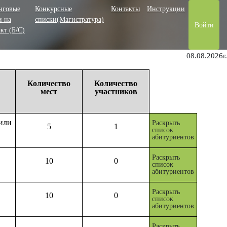
нговые
Конкурсные
Контакты
Инструкции
и на
списки(Магистратура)
Войти
кт (Б/С)
08.08.2026г.
Количество
Количество
мест
участников
или
Раскрыть
5
1
список
абитуриентов
Раскрыть
10
0
список
абитуриентов
Раскрыть
10
0
список
абитуриентов
Раскрыть